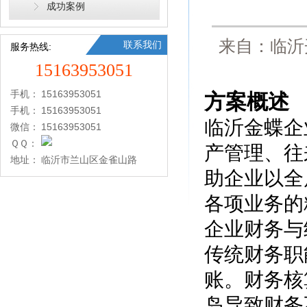
成功案例
来自：临沂
联系我们
服务热线:
15163953051
手机：
15163953051
方案概述
手机：
15163953051
临沂金蝶企
微信：
15163953051
ＱＱ：
产管理、往
地址：
临沂市兰山区金雀山路
助企业以全
各项业务的
企业财务与
传统财务职
账。财务核
岛导致财务